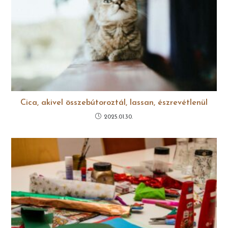
Cica, akivel összebútoroztál, lassan, észrevétlenül
2025.01.30.