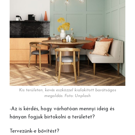
Kis területen, kevés eszközzel kialakított barátságos
megoldás. Foto: Unplash
-Az is kérdés, hogy várhatóan mennyi ideig és
hányan fogjuk birtokolni a területet?
Tervezünk-e bővítést?