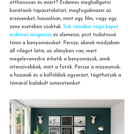
otthonosan és miért? Érdemes meghallgatni
barátaink tapasztalatait, megfogalmazni az
érzéseinket, hasonlóan, mint egy film, vagy egy
zene esetében szoktuk.
Sok témába vágó képet
érdemes megnézni
és elemezni, picit tudatossá
tenni a benyomásokat. Persze, akinek módjában
áll világot látni, az előnyben van, mert
megelevenedve érhetik a benyomások, amik
intenzívebbek, mint a fotók. Persze a múzeumok,
a hazaiak és a külföldiek egyaránt, tágíthatják a
témáról kialakult ismereteinket.