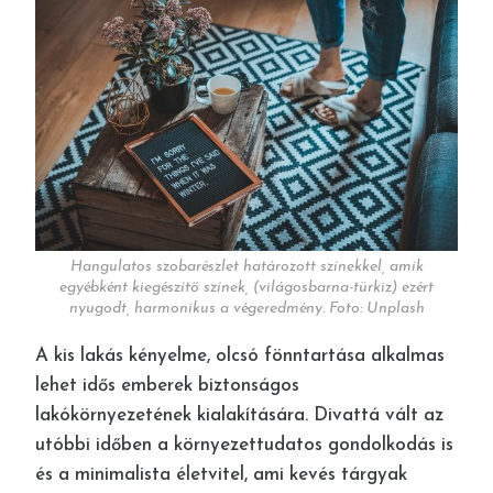
Hangulatos szobarészlet határozott színekkel, amik
egyébként kiegészítő színek, (világosbarna-türkiz) ezért
nyugodt, harmonikus a végeredmény. Foto: Unplash
A kis lakás kényelme, olcsó fönntartása alkalmas
lehet idős emberek biztonságos
lakókörnyezetének kialakítására. Divattá vált az
utóbbi időben a környezettudatos gondolkodás is
és a minimalista életvitel, ami kevés tárgyak