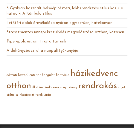
5 Gyakran használt belsőépítészeti, lakberendezési stílus közül a
hatodik: A Kánikula stílus
Tetőtéri ablak árnyékolása nyáron egyszerűen, hatékonyan
Stresszmentes ünnepi készülődés megvalósítása otthon, közösen.
Piperepolc és, amit rajta tartunk
A dohányzóasztal a nappali tyúkanyója
házikedvenc
adventi koszorú
enteriőr
hangulat
harmónia
otthon
rendrakás
illat
inspiráló
karácsony
növény
saját
stílus
színkontraszt
terek
virág