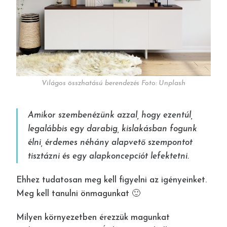
Világos összhatású berendezés Foto: Unplash
Amikor szembenézünk azzal, hogy ezentúl,
legalábbis egy darabig, kislakásban fogunk
élni, érdemes néhány alapvető szempontot
tisztázni és egy alapkoncepciót lefektetni.
Ehhez tudatosan meg kell figyelni az igényeinket.
Meg kell tanulni önmagunkat 🙂
Milyen környezetben érezzük magunkat