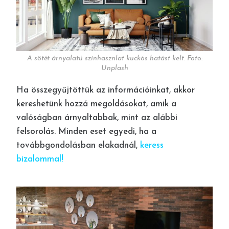
A sötét árnyalatú színhasznlat kuckós hatást kelt. Foto:
Unplash
Ha összegyűjtöttük az információinkat, akkor
kereshetünk hozzá megoldásokat, amik a
valóságban árnyaltabbak, mint az alábbi
felsorolás. Minden eset egyedi, ha a
továbbgondolásban elakadnál,
keress
bizalommal
!