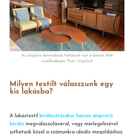
Az elegáns berendezés hatással van a benne élők
viselkedésére. Foto: Unplash
Milyen textilt válasszunk egy
kis lakásba?
A lakástextil
kiválasztásakor három alapvető
kérdés
megválaszolásával, vagy mérlegelésével
juthatunk közel a számunkra ideális megoldáshoz.