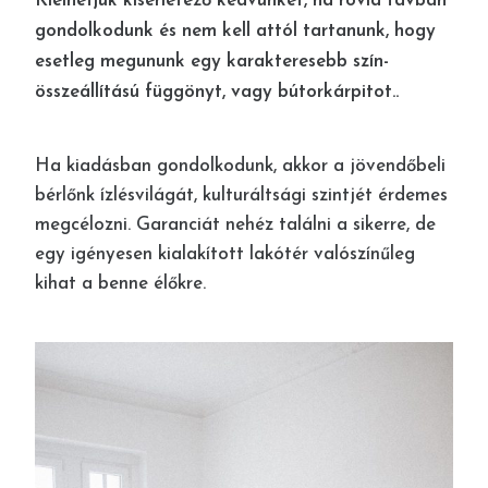
Kiélhetjük kísérletező kedvünket, ha rövid távban
gondolkodunk és nem kell attól tartanunk, hogy
esetleg megununk egy karakteresebb szín-
összeállítású függönyt, vagy bútorkárpitot..
Ha kiadásban gondolkodunk, akkor a jövendőbeli
bérlőnk ízlésvilágát, kulturáltsági szintjét érdemes
megcélozni. Garanciát nehéz találni a sikerre, de
egy igényesen kialakított lakótér valószínűleg
kihat a benne élőkre.