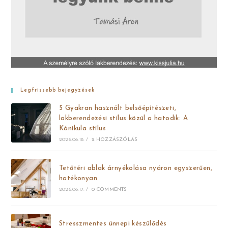
Legfrissebb bejegyzések
5 Gyakran használt belsőépítészeti,
lakberendezési stílus közül a hatodik: A
Kánikula stílus
2026.06.18.
/
2 HOZZÁSZÓLÁS
Tetőtéri ablak árnyékolása nyáron egyszerűen,
hatékonyan
2026.06.17.
/
0 COMMENTS
Stresszmentes ünnepi készülődés