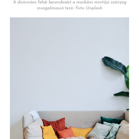
A domináns fehér berendezést a markáns mintájú szönyeg
mozgalmassá teszi. Foto: Unplash