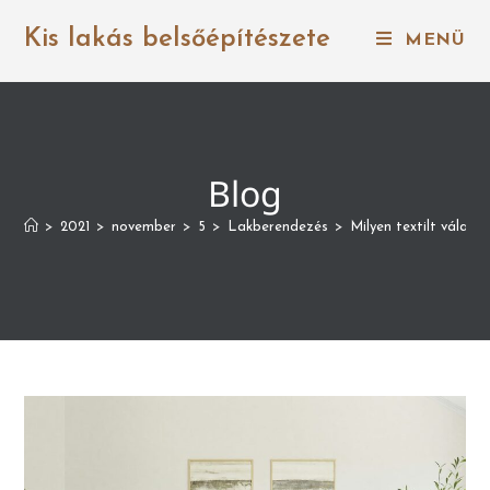
Kis lakás belsőépítészete
MENÜ
Blog
>
2021
>
november
>
5
>
Lakberendezés
>
Milyen textilt válass