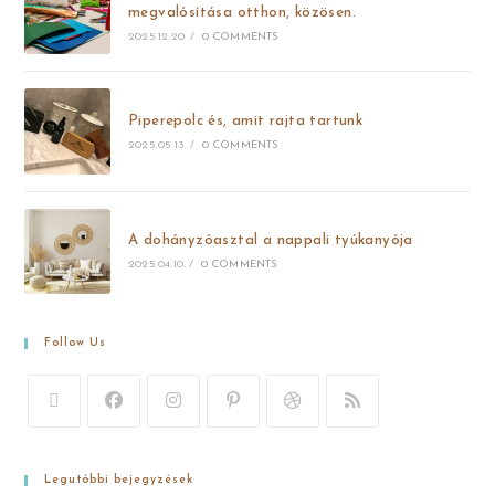
megvalósítása otthon, közösen.
2025.12.20.
/
0 COMMENTS
Piperepolc és, amit rajta tartunk
2025.05.13.
/
0 COMMENTS
A dohányzóasztal a nappali tyúkanyója
2025.04.10.
/
0 COMMENTS
Follow Us
Legutóbbi bejegyzések