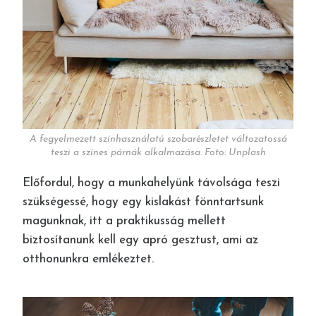
A fegyelmezett színhasználatú szobarészletet változatossá
teszi a színes párnák alkalmazása. Foto: Unplash
Előfordul, hogy a munkahelyünk távolsága teszi
szükségessé, hogy egy kislakást fönntartsunk
magunknak, itt a praktikusság mellett
biztosítanunk kell egy apró gesztust, ami az
otthonunkra emlékeztet.