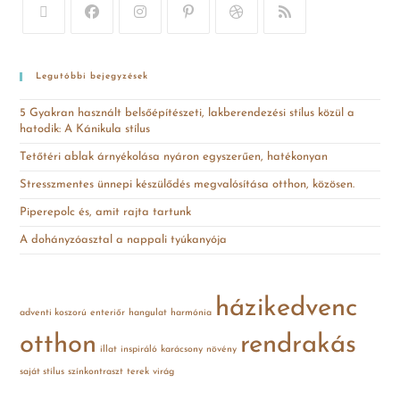
Legutóbbi bejegyzések
5 Gyakran használt belsőépítészeti, lakberendezési stílus közül a
hatodik: A Kánikula stílus
Tetőtéri ablak árnyékolása nyáron egyszerűen, hatékonyan
Stresszmentes ünnepi készülődés megvalósítása otthon, közösen.
Piperepolc és, amit rajta tartunk
A dohányzóasztal a nappali tyúkanyója
házikedvenc
adventi koszorú
enteriőr
hangulat
harmónia
otthon
rendrakás
illat
inspiráló
karácsony
növény
saját stílus
színkontraszt
terek
virág