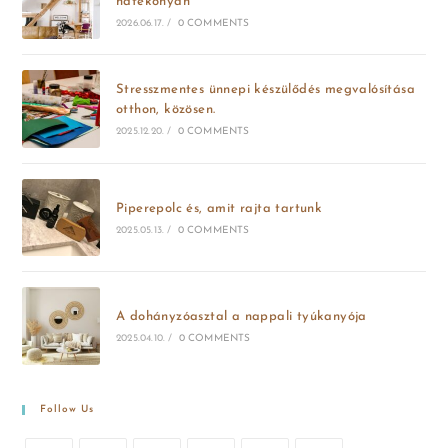
hatékonyan
2026.06.17.
/
0 COMMENTS
Stresszmentes ünnepi készülődés megvalósítása
otthon, közösen.
2025.12.20.
/
0 COMMENTS
Piperepolc és, amit rajta tartunk
2025.05.13.
/
0 COMMENTS
A dohányzóasztal a nappali tyúkanyója
2025.04.10.
/
0 COMMENTS
Follow Us