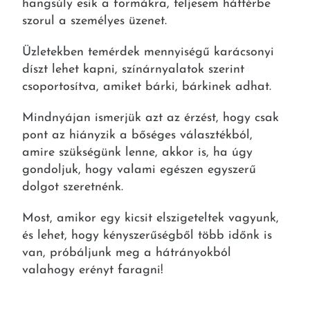
hangsúly esik a formákra, teljesem háttérbe
szorul a személyes üzenet.
Üzletekben temérdek mennyiségű karácsonyi
díszt lehet kapni, színárnyalatok szerint
csoportosítva, amiket bárki, bárkinek adhat.
Mindnyájan ismerjük azt az érzést, hogy csak
pont az hiányzik a bőséges választékból,
amire szükségünk lenne, akkor is, ha úgy
gondoljuk, hogy valami egészen egyszerű
dolgot szeretnénk.
Most, amikor egy kicsit elszigeteltek vagyunk,
és lehet, hogy kényszerűségből több időnk is
van, próbáljunk meg a hátrányokból
valahogy erényt faragni!