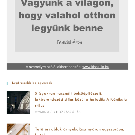
Legfrissebb bejegyzések
5 Gyakran használt belsőépítészeti,
lakberendezési stílus közül a hatodik: A Kánikula
stílus
2026.06.18.
/
2 HOZZÁSZÓLÁS
Tetőtéri ablak árnyékolása nyáron egyszerűen,