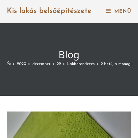
Kis lakás belsőépítészete
MENÜ
Blog
>
2020
>
december
>
22
>
Lakberendezés
>
2 betű, a monogram