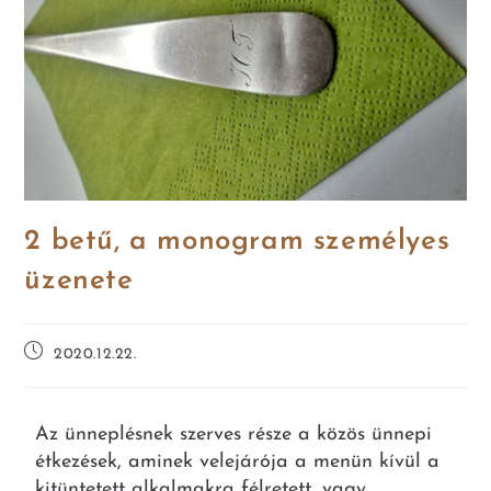
2 betű, a monogram személyes
üzenete
2020.12.22.
Az ünneplésnek szerves része a közös ünnepi
étkezések, aminek velejárója a menün kívül a
kitüntetett alkalmakra félretett, vagy