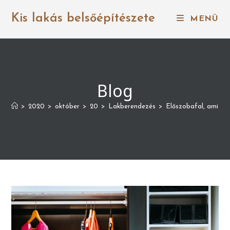
Kis lakás belsőépítészete
MENÜ
Blog
>
2020
>
október
>
20
>
Lakberendezés
>
Előszobafal, ami ha