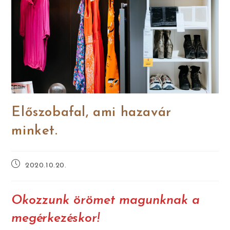
Előszobafal, ami hazavár
minket.
2020.10.20.
Okozzunk örömet magunknak a
megérkezéskor!