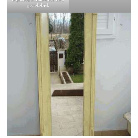
orgonasípok,különböző korú
gyerekeknek