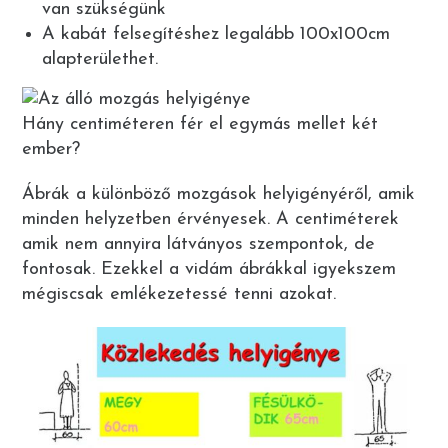
van szükségünk
A kabát felsegítéshez legalább 100x100cm
alapterülethet.
Hány centiméteren fér el egymás mellet két
ember?
Ábrák a különböző mozgások helyigényéről, amik
minden helyzetben érvényesek. A centiméterek
amik nem annyira látványos szempontok, de
fontosak. Ezekkel a vidám ábrákkal igyekszem
mégiscsak emlékezetessé tenni azokat.