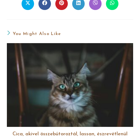
You Might Also Like
Cica, akivel összebútoroztál, lassan, észrevétlenül