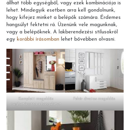
állhat több egységből, vagy ezek kombinációja is
lehet. Mindegyik esetben arra kell gondolnunk,
hogy kifejez minket a belépők számára. Érdemes
hangsúlyt fektetni rá. Üzenünk vele magunknak,
vagy a belépőknek. A lakberendezési stílusokról
egy
korábbi írásomban
lehet bővebben olvasni.
Komplett megoldás
Fehér divatos megoldás
meghatározza a hangulatot