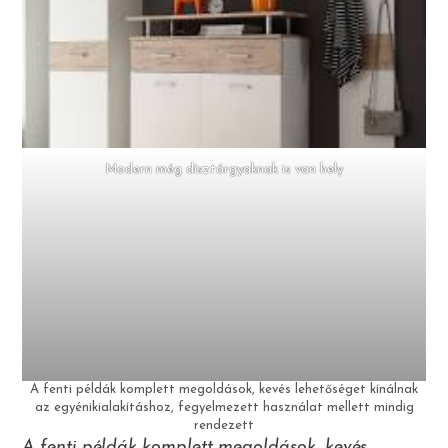
Modern még dísztárgyaknak is van hely
A fenti példák komplett megoldások, kevés lehetőséget kínálnak
az egyénikialakításhoz, fegyelmezett használat mellett mindig
rendezett
A fenti példák komplett megoldások, kevés