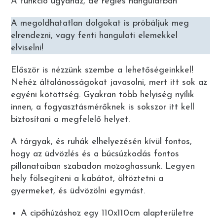
A funkció ugyanaz, de régies hangulatban
A megoldhatatlan dolgokat is próbáljuk meg
elrendezni, vagy fenti hangulati elemekkel
elviselni!
Először is nézzünk szembe a lehetőségeinkkel!
Nehéz általánosságokat javasolni, mert itt sok az
egyéni kötöttség. Gyakran több helyiség nyílik
innen, a fogyasztásmérőknek is sokszor itt kell
biztosítani a megfelelő helyet.
A tárgyak, és ruhák elhelyezésén kívül fontos,
hogy az üdvözlés és a búcsúzkodás fontos
pillanataiban szabadon mozoghassunk. Legyen
hely fölsegíteni a kabátot, öltöztetni a
gyermeket, és üdvözölni egymást.
A cipőhúzáshoz egy 110x110cm alapterületre