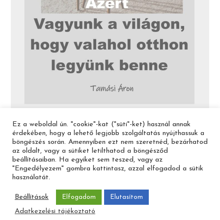
Ez a weboldal ún. "cookie"-kat ("süti"-ket) használ annak
érdekében, hogy a lehető legjobb szolgáltatás nyújthassuk a
böngészés során. Amennyiben ezt nem szeretnéd, bezárhatod
az oldalt, vagy a sütiket letilthatod a böngésződ
Legfrissebb bejegyzések
beállításaiban. Ha egyiket sem teszed, vagy az
"Engedélyezem" gombra kattintasz, azzal elfogadod a sütik
5 Gyakran használt belsőépítészeti,
használatát.
lakberendezési stílus közül a hatodik: A
Kánikula stílus
Beállítások
Elfogadom
Elutasítom
2026.06.18.
/
2 HOZZÁSZÓLÁS
Adatkezelési tájékoztató