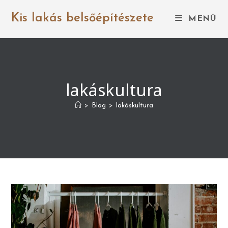
Skip
to
Kis lakás belsőépítészete
MENÜ
content
lakáskultura
>
Blog
>
lakáskultura