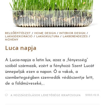
BELSŐÉPÍTÉSZET
/
HOME DESIGN
/
INTERIOR DESIGN
/
LAKÁSDEKORÁCIÓ
/
LAKÁSKULTURA
/
LAKBERENDEZÉS
/
NÖVÉNY
Luca napja
A Lucia-napja a latin lux, azaz a „fényesség“
szóból származik, ezért a fényhozó Szent Lucát
ünnepeljük ezen a napon. Ő a vakok, a
szembetegségben szenvedők védőszentje lett,
de a földműveseké,…
LUCA
2023.12.13.
A HOZZÁSZÓLÁSOK LEHETŐSÉGE KIKAPCSOLVA
NAPJA
BEJEGYZÉSHEZ