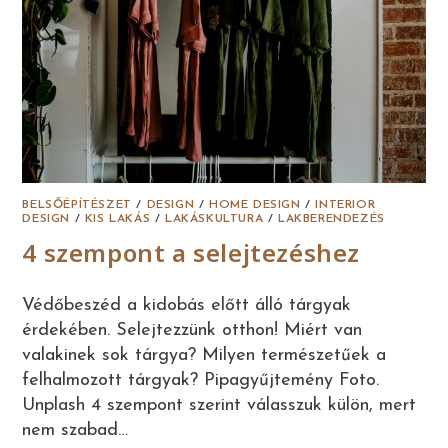
BELSŐÉPÍTÉSZET
/
DESIGN
/
HOME DESIGN
/
INTERIOR
DESIGN
/
KIS LAKÁS
/
LAKÁSKULTURA
/
LAKBERENDEZÉS
4 szempont a selejtezéshez
Védőbeszéd a kidobás előtt álló tárgyak
érdekében. Selejtezzünk otthon! Miért van
valakinek sok tárgya? Milyen természetűek a
felhalmozott tárgyak? Pipagyűjtemény Foto.
Unplash 4 szempont szerint válasszuk külön, mert
nem szabad…