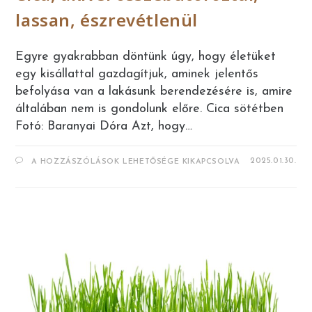
lassan, észrevétlenül
Egyre gyakrabban döntünk úgy, hogy életüket
egy kisállattal gazdagítjuk, aminek jelentős
befolyása van a lakásunk berendezésére is, amire
általában nem is gondolunk előre. Cica sötétben
Fotó: Baranyai Dóra Azt, hogy…
CICA,
2025.01.30.
A HOZZÁSZÓLÁSOK LEHETŐSÉGE KIKAPCSOLVA
AKIVEL
ÖSSZEBÚTOROZTÁL,
LASSAN,
ÉSZREVÉTLENÜL
BEJEGYZÉSHEZ