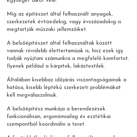
egységet alkot vele.
Míg az építészet által felhasznált anyagok,
szerkezetek évtizedekig, vagy évszázadokig is
megtartják műszaki jellemzőiket.
A belsőépítészet által felhasználtak között
vannak rövidebb élettertamúak is, hisz ezek így
tudják nyújtani számunkra a megfelelő komfortot.
Ilyenek például a kárpitok, lakástextilek.
Általában kisebbaz időjárás viszontagságainak a
hatása, kisebb léptékű szerkezeti problémákat
kell megválaszolniuk.
A belsőépítész munkája a berendezések
funkcionálisan, ergonómiailag és esztétikai
szempontból koordinálni a teret.