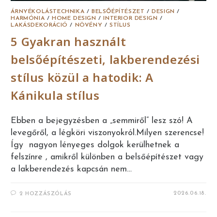
ÁRNYÉKOLÁSTECHNIKA
/
BELSŐÉPÍTÉSZET
/
DESIGN
/
HARMÓNIA
/
HOME DESIGN
/
INTERIOR DESIGN
/
LAKÁSDEKORÁCIÓ
/
NÖVÉNY
/
STÍLUS
5 Gyakran használt
belsőépítészeti, lakberendezési
stílus közül a hatodik: A
Kánikula stílus
Ebben a bejegyzésben a „semmiről” lesz szó! A
levegőről, a légköri viszonyokról.Milyen szerencse!
Így nagyon lényeges dolgok kerülhetnek a
felszínre , amikről különben a belsőépítészet vagy
a lakberendezés kapcsán nem…
2026.06.18.
2 HOZZÁSZÓLÁS