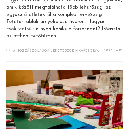
Figyelmetekbe ajánlom a tervezési csomagjaimat,
amik között megtalálható több lehetőség, az
egyszerű ötletektől a komplex tervezésig
Tetőtéri ablak árnyékolása nyáron. Hogyan
csökkentsük a nyári kánikula forróságát? Íróasztal
az otthoni tetőtérben…
TETŐTÉRI
2026.06.17.
A HOZZÁSZÓLÁSOK LEHETŐSÉGE KIKAPCSOLVA
ABLAK
ÁRNYÉKOLÁSA
NYÁRON
EGYSZERŰEN,
HATÉKONYAN
BEJEGYZÉSHEZ