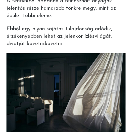
A fentiekből adódóan a felhasznált anyagok
jelentős része hamarabb tönkre megy, mint az
épület többi eleme.
Ebből egy olyan sajátos tulajdonság adódik,
érzékenyebben lehet az jelenkor ízlésvilágát,
divatját követni.követni