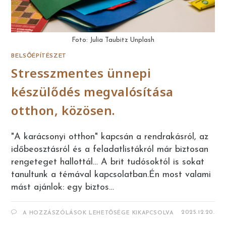
Foto: Julia Taubitz Unplash
BELSŐÉPÍTÉSZET
Stresszmentes ünnepi
készülődés megvalósítása
otthon, közösen.
"A karácsonyi otthon" kapcsán a rendrakásról, az
időbeosztásról és a feladatlistákról már biztosan
rengeteget hallottál… A brit tudósoktól is sokat
tanultunk a témával kapcsolatban.Én most valami
mást ajánlok: egy biztos…
STRESSZMENTES
2025.12.20.
A HOZZÁSZÓLÁSOK LEHETŐSÉGE KIKAPCSOLVA
ÜNNEPI
KÉSZÜLŐDÉS