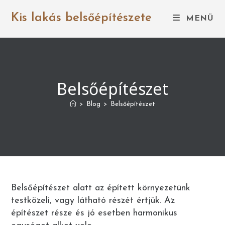
Skip
to
Kis lakás belsőépítészete
MENÜ
content
Belsőépítészet
>
Blog
>
Belsőépítészet
Belsőépítészet alatt az épített környezetünk
testközeli, vagy látható részét értjük. Az
építészet része és jó esetben harmonikus